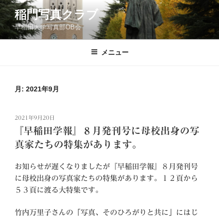
コ
稲門写真クラブ
ン
早稲田大学写真部OB会
テ
ン
ツ
メニュー
へ
ス
キ
月:
2021年9月
ッ
プ
投
2021年9月20日
稿
『早稲田学報』８月発刊号に母校出身の写
日:
真家たちの特集があります。
お知らせが遅くなりましたが『早稲田学報』８月発刊号
に母校出身の写真家たちの特集があります。１２頁から
５３頁に渡る大特集です。
竹内万里子さんの「写真、そのひろがりと共に」にはじ